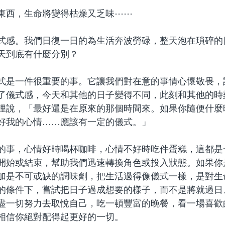
東西，生命將變得枯燥又乏味⋯⋯
式感。我們日復一日的為生活奔波勞碌，
整天泡在瑣碎的
天到底有什麼分別？
式是一件很重要的事。它讓我們對在意的事情心懷敬畏，
了儀式感，
今天和其他的日子變得不同，此刻和其他的時
狸說，
「最好還是在原來的那個時間來。如果你隨便什麼
好我的心情……應該有一定的儀式。」
的事，心情好時喝杯咖啡，心情不好時吃件蛋糕，這都是
開始或結束，幫助我們迅速轉換角色或投入狀態。如果你
加是不可或缺的調味劑，把生活過得像儀式一樣，是對生
的條件下，
嘗試把日子過成想要的樣子，而不是
將就過日
盡一切努力去取悅自己，吃一頓豐富的晚餐，看一場喜歡
相信你絕對配得起更好的一切。