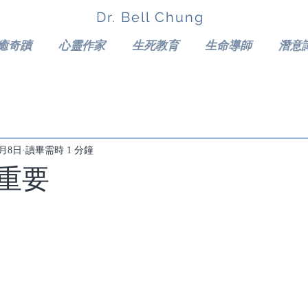
Dr. Bell Chung
癒奇蹟
心靈作家
生死教育
生命導師
潛意
4月8日
讀畢需時 1 分鐘
重要