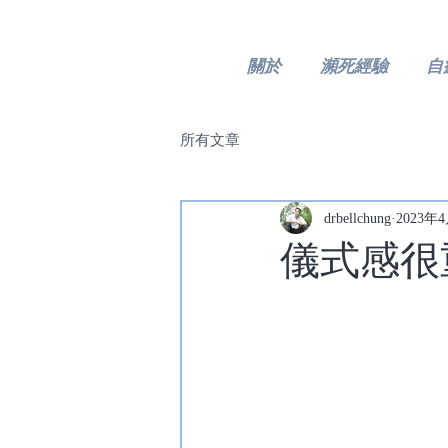
關於
瀕死經驗
自
所有文章
drbellchung
2023年
儀式感很