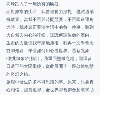
高峰跌入了一無所有的幽谷。
面對無常的生命，我曾經奮力掙扎，也試過消
極放棄。當我不再與時間競賽，不再跟命運角
力時，我才真正看清生活中的每一件事，聽到
大自然與內心的呼喚，認識何謂生命的流向。
生命的力量使我奇蹟地康復，我再一次學會用
雙腳走路，學懂如何用心看世界。憑藉兆象
(徵兆跡象)的指引，我重回墜機之地，尋獲昔
日遺下的太陽眼鏡，從此展開了一段啟迪智慧
的奇幻之旅。
旅程中發生許多不可思議的事。原來，只要真
心相信，認真追尋，全世界都會聯合起來幫助
你。在找到天地之心的時候，我明白到宇宙萬
物本為一體，既無常幻變，又恆常有序；生命
不斷循環流轉，生生不息。在尋見純然本心的
時候，我認識到人性既無善惡之分，卻又神魔
合一；只有面對與接納自己的黑暗，才能放下
對光明的執著。