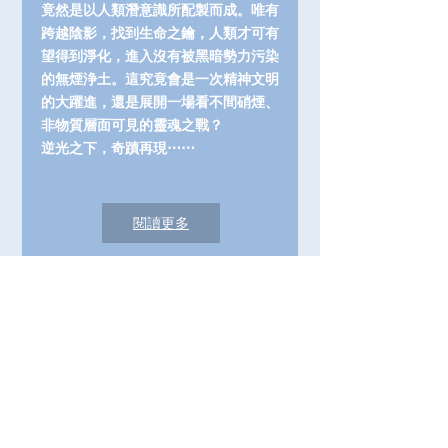
竟然是以人類潛意識所配製而成。唯有
跨越陰影，找到生命之鑰，人類才可有
望得到淨化，進入沒有被黑暗勢力污染
的無煙浄土。這究竟會是一次精神文明
的大躍進，還是展開一場看不間硝煙、
非物質層面可見的靈魂之戰？
逆光之下，奇蹟再現⋯⋯
閱讀更多