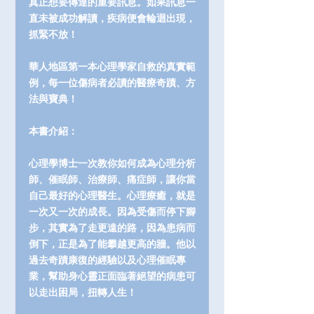
真正想要傳達的重要訊息。如果訊息一
直未被成功解讀，疾病便會輪迴出現，
抓緊不放！
華人地區第一本心理學家自救的真實範
例，每一位傷病者必讀的醫療奇蹟、方
法與寶典！
本書介紹：
心理學博士一次教你如何成為心理分析
師、催眠師、治療師、痛症師，讓你當
自己最好的心理醫生。心理療癒，就是
一次又一次的成長。因為受傷而停下腳
步，其實為了走更遠的路，因為患病而
倒下，正是為了能攀越更高的牆。他以
過去奇蹟康復的經驗以及心理催眠專
業，幫助身心靈正面臨著絕望的病患可
以走出困局，扭轉人生！