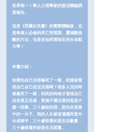
世界唯一！華人心理學家的復活關鍵調
查報告。
這是《西藏生死書》的實際體驗版，也
是每個人必修的死亡預習課、靈魂斷捨
離的方法，也是未知死焉知生的生命動
力學！
本書介紹：
你害怕自己活得像死了一樣，死後卻發
現自己自己從沒活過嗎？很多人活的時
候像死了一樣，到死的時候才發現自己
沒有真正活過，更搞不懂活著到底是什
麼一回事。三十歲前的我，恐怕亦是當
中的一分子。我的人生被這場瀕死意外
分成兩半，三十歲前看的是生活數量，
三十歲後看的卻是生活質量。