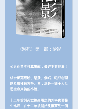
《瀕死》第一部：陰影
如果你還不打算覺醒，最好不要翻看！
結合瀕死經驗、懸疑、催眠、犯罪心理
以及靈性探索等元素，這是一部令人反
思生命真義的小說。
十二年前與死亡擦身兩次的外科實習醫
生逸辰，在十二年後開始反覆夢見一個