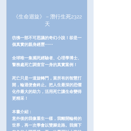
《生命迴旋》－潛行生死2322
天
彷彿一部不可思議的奇幻小說！卻是一
個真實的親身經歷⋯⋯
全球唯一集瀕死經驗者、心理學博士、
警務處死亡調查官一身的真實案例！
死亡只是一道旋轉門，當所有的智慧打
開，輪迴便會終止。把人生最深的恐懼
化作最大的助力，活用死亡讓生命變得
更精采！
本書介紹：
意外後的我像重生一樣，我離開輪椅的
世界，再一次學會以雙腳走路。我摘下